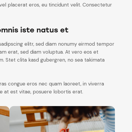
el placerat eros, eu tincidunt velit. Consectetur
omnis iste natus et
sadipscing elitr, sed diam nonumy eirmod tempor
yam erat, sed diam voluptua. At vero eos et
. Stet clita kasd gubergren, no sea takimata
ras congue eros nec quam laoreet, in viverra
 at est vitae, posuere lobortis erat.