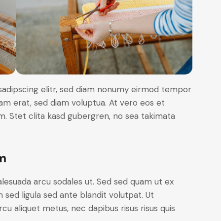
sadipscing elitr, sed diam nonumy eirmod tempor
yam erat, sed diam voluptua. At vero eos et
. Stet clita kasd gubergren, no sea takimata
m
alesuada arcu sodales ut. Sed sed quam ut ex
ed ligula sed ante blandit volutpat. Ut
rcu aliquet metus, nec dapibus risus risus quis