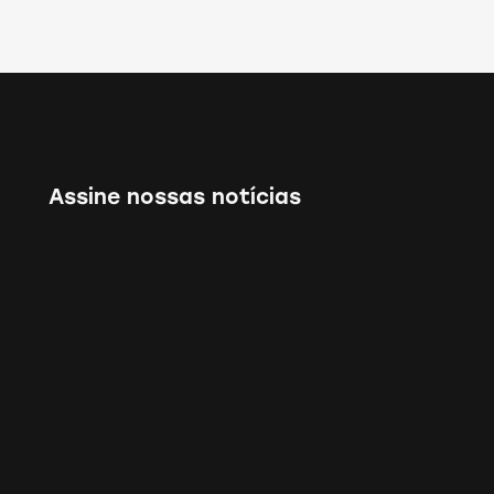
Assine nossas notícias
Gostaria de saber mais
eu concordo com a
política de privacidade
.